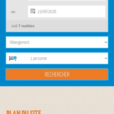
au
soit
7
nuitées
PLAN DU SITE