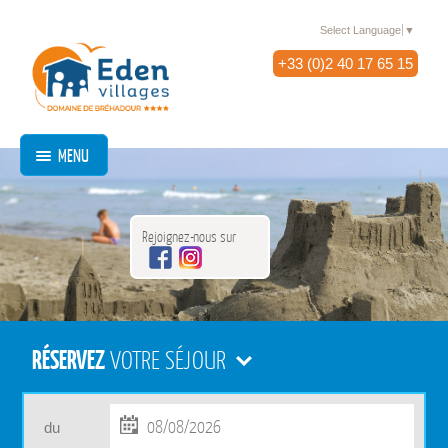
Select Language
▼
+33 (0)2 40 17 65 15
MENU
Rejoignez-nous sur
RÉSERVEZ
VOTRE SÉJOUR
du