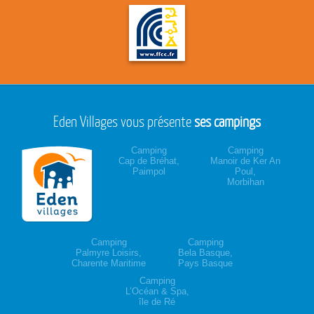
Eden Villages vous présente
ses campings
Camping
Camping
Cap de Bréhat,
Manoir de Ker An
Paimpol
Poul,
Morbihan
Camping
Camping
Palmyre Loisirs,
Bela Basque,
Charente Maritime
Pays Basque
Camping
L’Océan & Spa,
île de Ré