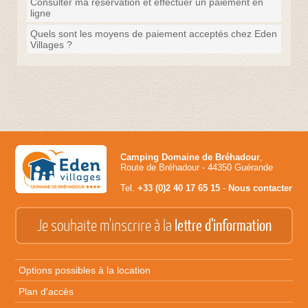
Consulter ma réservation et effectuer un paiement en
ligne
Quels sont les moyens de paiement acceptés chez Eden
Villages ?
Camping Domaine de Bréhadour
,
Route de Bréhadour - 44350 Guérande
Tel.
+33 (0)2 40 17 65 15
-
Nous contacter
Je souhaite m'inscrire à la
lettre d'information
Options possibles à la location
Plan d'accès