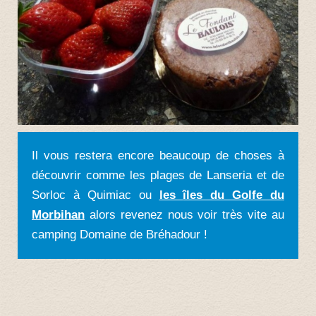
Il vous restera encore beaucoup de choses à
découvrir comme les plages de Lanseria et de
Sorloc à Quimiac ou
les
îles du Golfe du
Morbihan
alors revenez nous voir très vite au
camping Domaine de Bréhadour !