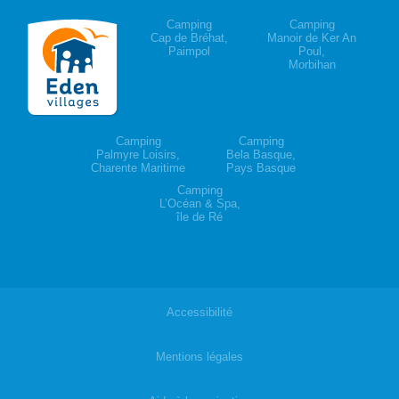
Camping
Camping
Cap de Bréhat,
Manoir de Ker An
Paimpol
Poul,
Morbihan
Camping
Camping
Palmyre Loisirs,
Bela Basque,
Charente Maritime
Pays Basque
Camping
L’Océan & Spa,
île de Ré
Accessibilité
|
Mentions légales
|