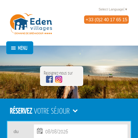
Select Language
▼
+33 (0)2 40 17 65 15
MENU
Rejoignez-nous sur
RÉSERVEZ
VOTRE SÉJOUR
du